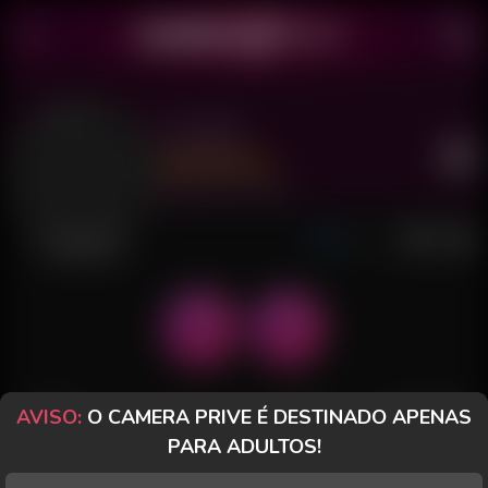
Sol 888
Último acesso: há 10 horas
Desconectada
AVISO:
O CAMERA PRIVE É DESTINADO APENAS
POSTS
FANCLUB
PAGOS
AVALIAÇÕES
PARA ADULTOS!
Posts
(69)
Fotos
(59)
Vídeos
(4)