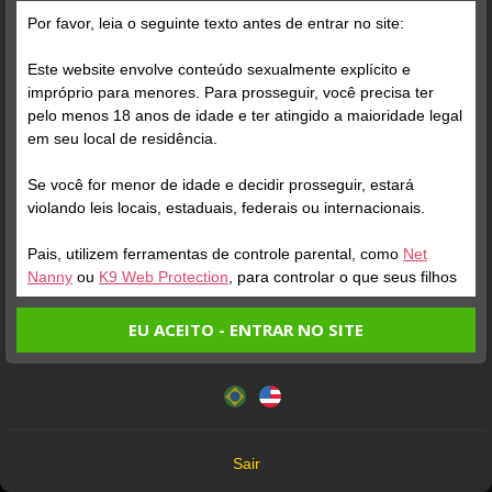
Por favor, leia o seguinte texto antes de entrar no site:
Grátis
Este website envolve conteúdo sexualmente explícito e
impróprio para menores. Para prosseguir, você precisa ter
pelo menos 18 anos de idade e ter atingido a maioridade legal
em seu local de residência.
Se você for menor de idade e decidir prosseguir, estará
violando leis locais, estaduais, federais ou internacionais.
Pais, utilizem ferramentas de controle parental, como
Net
Verifique sua conta
Verifique sua conta
Nanny
ou
K9 Web Protection
, para controlar o que seus filhos
veem.
1
1
EU ACEITO - ENTRAR NO SITE
Entrando no site, você confirma a veracidade dos seguintes
"SEJA GENTIL,
Este website utiliza cookies e tecnologias semelhantes de
fatos:
PACIENTE E
acordo com nossa
Política de Privacidade
. Ao prosseguir
Tenho ao menos 18 anos de idade e sou maior de idade
você concorda com estes termos.
EDUCADO." A quem
em meu local de residência.
escolhe me acessar,
OK
Não vou redistribuir nenhum conteúdo do website.
ofereço respeito, presença
Sair
Não vou permitir que menores de idade acessem o
e dedicação. Valorizo