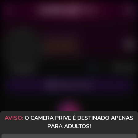
Seu Sonho
Último acesso: há 13 horas
Desconectada
ASSINAR FANCLUB
AVISO:
O CAMERA PRIVE É DESTINADO APENAS
PARA ADULTOS!
POSTS
FANCLUB
PAGOS
AVALIAÇÕES