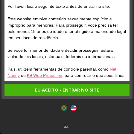
Por favor, leia o seguinte texto antes de entrar no site:
Posts
(86)
Fotos
(50)
Vídeos
(27)
Este website envolve conteúdo sexualmente explícito e
impróprio para menores. Para prosseguir, você precisa ter
pelo menos 18 anos de idade e ter atingido a maioridade legal
Grátis
em seu local de residência.
Se você for menor de idade e decidir prosseguir, estará
violando leis locais, estaduais, federais ou internacionais.
Pais, utilizem ferramentas de controle parental, como
Net
Nanny
ou
K9 Web Protection
, para controlar o que seus filhos
veem.
EU ACEITO - ENTRAR NO SITE
Verifique sua conta
Verifique sua conta
Entrando no site, você confirma a veracidade dos seguintes
Este website utiliza cookies e tecnologias semelhantes de
fatos:
acordo com nossa
Política de Privacidade
. Ao prosseguir
1
2
Tenho ao menos 18 anos de idade e sou maior de idade
você concorda com estes termos.
em meu local de residência.
OK
Não vou redistribuir nenhum conteúdo do website.
Sair
Não vou permitir que menores de idade acessem o