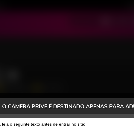
ivo
Cad
SOU MODELO
SOU USUÁRIO
i
1564 Seguidores
233 Curtidas
:
O CAMERA PRIVE É DESTINADO APENAS PARA AD
, leia o seguinte texto antes de entrar no site: