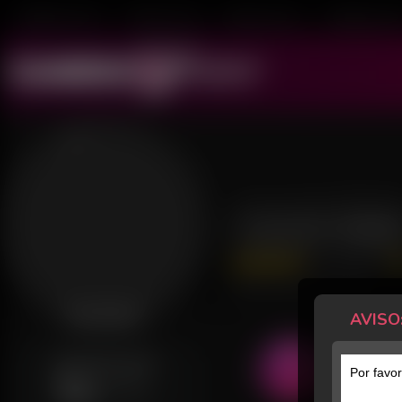
Mulheres ao Vivo
Transex ao Vivo
Homens ao Vivo
Transboys ao V
Sarah Balt
45 Avaliações
Último acesso: há 10 horas
AVISO
Desconectada
GERALMENTE ONLINE
Por favor
Sex
21h