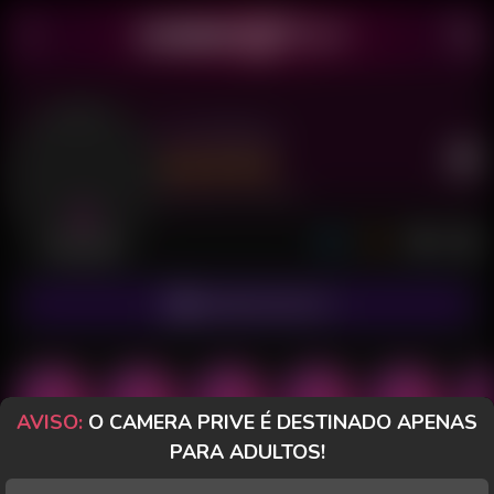
San Miuky
Último acesso: há 14 horas
Desconectada
ASSINAR FANCLUB
AVISO:
O CAMERA PRIVE É DESTINADO APENAS
PARA ADULTOS!
POSTS
FANCLUB
PAGOS
AVALIAÇÕES