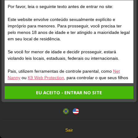
Por favor, leia o seguinte texto antes de entrar no site:
Este website envolve conteúdo sexualmente explícito e
San Miuky
impróprio para menores. Para prosseguir, você precisa ter
Desconectada
pelo menos 18 anos de idade e ter atingido a maioridade legal
Começou a esfriar e eu já consigo pensar nos looks que vou
em seu local de residência.
aparecer aqui no inverno ❄️
#gostosa
Se você for menor de idade e decidir prosseguir, estará
violando leis locais, estaduais, federais ou internacionais.
Pais, utilizem ferramentas de controle parental, como
Net
Nanny
ou
K9 Web Protection
, para controlar o que seus filhos
veem.
EU ACEITO - ENTRAR NO SITE
Entrando no site, você confirma a veracidade dos seguintes
Este website utiliza cookies e tecnologias semelhantes de
fatos:
acordo com nossa
Política de Privacidade
. Ao prosseguir
Tenho ao menos 18 anos de idade e sou maior de idade
você concorda com estes termos.
em meu local de residência.
Foto Grátis
OK
Não vou redistribuir nenhum conteúdo do website.
Sair
Não vou permitir que menores de idade acessem o