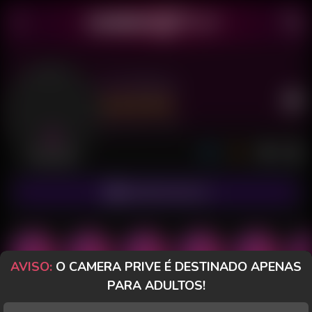
San Miuky
Último acesso: há 1 hora
Desconectada
ASSINAR FANCLUB
AVISO:
O CAMERA PRIVE É DESTINADO APENAS
PARA ADULTOS!
POSTS
FANCLUB
PAGOS
AVALIAÇÕES