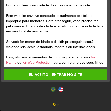
Por favor, leia o seguinte texto antes de entrar no site:
Este website envolve conteúdo sexualmente explícito e
San Miuky
impróprio para menores. Para prosseguir, você precisa ter
Desconectada
pelo menos 18 anos de idade e ter atingido a maioridade legal
O dia 25 de abril é popularmente conhecido no Brasil como o
em seu local de residência.
“dia do corno” e eu vim mandar um beijinho para os meus, que
adoram passear pela perversidade da minha mente e participar
Se você for menor de idade e decidir prosseguir, estará
de role plays absurdos comigo 😈
#cuckold
violando leis locais, estaduais, federais ou internacionais.
Pais, utilizem ferramentas de controle parental, como
Net
Nanny
ou
K9 Web Protection
, para controlar o que seus filhos
veem.
EU ACEITO - ENTRAR NO SITE
Entrando no site, você confirma a veracidade dos seguintes
Este website utiliza cookies e tecnologias semelhantes de
fatos:
acordo com nossa
Política de Privacidade
. Ao prosseguir
Tenho ao menos 18 anos de idade e sou maior de idade
você concorda com estes termos.
em meu local de residência.
OK
Não vou redistribuir nenhum conteúdo do website.
Sair
Não vou permitir que menores de idade acessem o
Foto Grátis