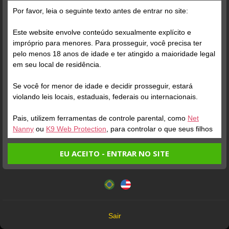
Grátis
Por favor, leia o seguinte texto antes de entrar no site:
Este website envolve conteúdo sexualmente explícito e
impróprio para menores. Para prosseguir, você precisa ter
pelo menos 18 anos de idade e ter atingido a maioridade legal
em seu local de residência.
Se você for menor de idade e decidir prosseguir, estará
Verifique sua conta
violando leis locais, estaduais, federais ou internacionais.
Pais, utilizem ferramentas de controle parental, como
Net
1
2:03
Nanny
ou
K9 Web Protection
, para controlar o que seus filhos
veem.
EU ACEITO - ENTRAR NO SITE
Entrando no site, você confirma a veracidade dos seguintes
Este website utiliza cookies e tecnologias semelhantes de
fatos:
acordo com nossa
Política de Privacidade
. Ao prosseguir
Tenho ao menos 18 anos de idade e sou maior de idade
você concorda com estes termos.
em meu local de residência.
OK
Não vou redistribuir nenhum conteúdo do website.
Sair
Não vou permitir que menores de idade acessem o