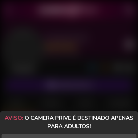
Samantha 99
Último acesso: há 6 dias
Desconectada
ASSINAR FANCLUB
POSTS
FANCLUB
PAGOS
AVALIAÇÕES
AVISO:
O CAMERA PRIVE É DESTINADO APENAS
Posts
(21)
Fotos
(7)
Vídeos
(4)
PARA ADULTOS!