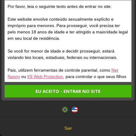
Grátis
Por favor, leia o seguinte texto antes de entrar no site:
Este website envolve conteúdo sexualmente explícito e
impróprio para menores. Para prosseguir, você precisa ter
pelo menos 18 anos de idade e ter atingido a maioridade legal
em seu local de residência.
Se você for menor de idade e decidir prosseguir, estará
Verifique sua conta
Verifique sua conta
violando leis locais, estaduais, federais ou internacionais.
Pais, utilizem ferramentas de controle parental, como
Net
1
1
0:37
4:34
Nanny
ou
K9 Web Protection
, para controlar o que seus filhos
veem.
EU ACEITO - ENTRAR NO SITE
Entrando no site, você confirma a veracidade dos seguintes
Este website utiliza cookies e tecnologias semelhantes de
fatos:
acordo com nossa
Política de Privacidade
. Ao prosseguir
Tenho ao menos 18 anos de idade e sou maior de idade
você concorda com estes termos.
em meu local de residência.
OK
Não vou redistribuir nenhum conteúdo do website.
Verifique sua conta
Verifique sua conta
Sair
Não vou permitir que menores de idade acessem o