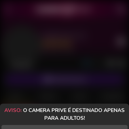
Sagitariana 18
Último acesso: há 4 dias
Desconectada
ASSINAR FANCLUB
POSTS
FANCLUB
PAGOS
AVALIAÇÕES
AVISO:
O CAMERA PRIVE É DESTINADO APENAS
Posts
(72)
Fotos
(31)
Vídeos
(27)
PARA ADULTOS!