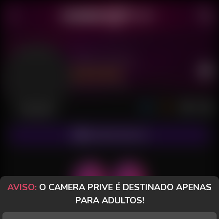
Safira Savion
Último acesso: há 9 horas
Desconectada
ASSINAR FANCLUB
AVISO:
O CAMERA PRIVE É DESTINADO APENAS
PARA ADULTOS!
POSTS
FANCLUB
PAGOS
AVALIAÇÕES