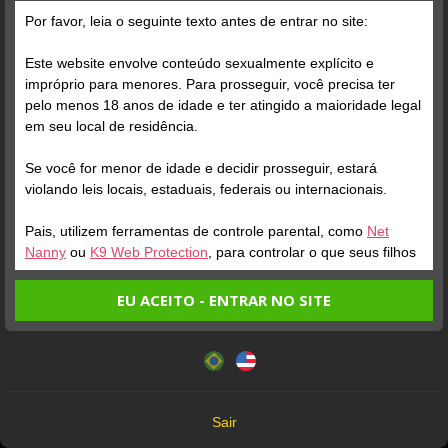
Por favor, leia o seguinte texto antes de entrar no site:
Posts
(8)
Fotos
(7)
Vídeos
(1)
Este website envolve conteúdo sexualmente explícito e
impróprio para menores. Para prosseguir, você precisa ter
pelo menos 18 anos de idade e ter atingido a maioridade legal
Grátis
em seu local de residência.
Se você for menor de idade e decidir prosseguir, estará
violando leis locais, estaduais, federais ou internacionais.
Pais, utilizem ferramentas de controle parental, como
Net
Nanny
ou
K9 Web Protection
, para controlar o que seus filhos
veem.
EU ACEITO - ENTRAR NO SITE
Verifique sua conta
Verifique sua conta
Entrando no site, você confirma a veracidade dos seguintes
Este website utiliza cookies e tecnologias semelhantes de
fatos:
acordo com nossa
Política de Privacidade
. Ao prosseguir
1
1
Tenho ao menos 18 anos de idade e sou maior de idade
você concorda com estes termos.
em meu local de residência.
OK
Não vou redistribuir nenhum conteúdo do website.
Sair
Não vou permitir que menores de idade acessem o