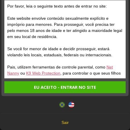
Grátis
Por favor, leia o seguinte texto antes de entrar no site:
Este website envolve conteúdo sexualmente explícito e
impróprio para menores. Para prosseguir, você precisa ter
pelo menos 18 anos de idade e ter atingido a maioridade legal
em seu local de residência.
Se você for menor de idade e decidir prosseguir, estará
Verifique sua conta
Verifique sua conta
violando leis locais, estaduais, federais ou internacionais.
Pais, utilizem ferramentas de controle parental, como
Net
1
0:18
4
Nanny
ou
K9 Web Protection
, para controlar o que seus filhos
veem.
EU ACEITO - ENTRAR NO SITE
Entrando no site, você confirma a veracidade dos seguintes
Este website utiliza cookies e tecnologias semelhantes de
fatos:
acordo com nossa
Política de Privacidade
. Ao prosseguir
Tenho ao menos 18 anos de idade e sou maior de idade
você concorda com estes termos.
em meu local de residência.
OK
Não vou redistribuir nenhum conteúdo do website.
Verifique sua conta
Verifique sua conta
Sair
Não vou permitir que menores de idade acessem o