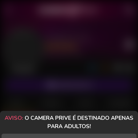
Safadinha XXL
Último acesso: há 17 horas
Desconectada
ASSINAR FANCLUB
POSTS
FANCLUB
PAGOS
AVALIAÇÕES
AVISO:
O CAMERA PRIVE É DESTINADO APENAS
Posts
(140)
Fotos
(60)
Vídeos
(74)
PARA ADULTOS!