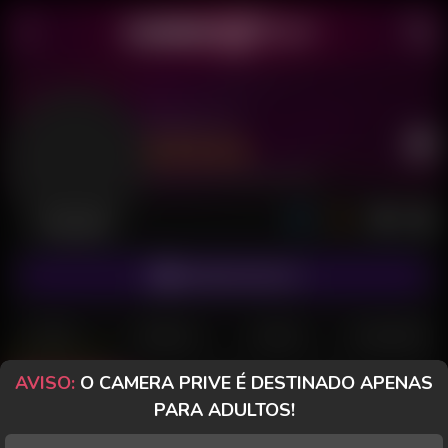
Russo 76
Último acesso: 29 de Junho de 2026
Desconectado
ASSINAR FANCLUB
POSTS
FANCLUB
PAGOS
AVALIAÇÕES
AVISO:
O CAMERA PRIVE É DESTINADO APENAS
Posts
(17)
Fotos
(5)
Vídeos
(5)
PARA ADULTOS!