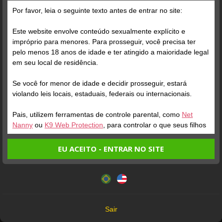
Grátis
Por favor, leia o seguinte texto antes de entrar no site:
Ola,sejam bem vindos!!!
Este website envolve conteúdo sexualmente explícito e
IMPORTANTE:
impróprio para menores. Para prosseguir, você precisa ter
Não faço real e virtual só
pelo menos 18 anos de idade e ter atingido a maioridade legal
faço aqui no CameraPrivê
em seu local de residência.
Não troco contatos
Se você for menor de idade e decidir prosseguir, estará
No mais aproveitem :]
violando leis locais, estaduais, federais ou internacionais.
Pais, utilizem ferramentas de controle parental, como
Net
Nanny
ou
K9 Web Protection
, para controlar o que seus filhos
veem.
EU ACEITO - ENTRAR NO SITE
Entrando no site, você confirma a veracidade dos seguintes
Este website utiliza cookies e tecnologias semelhantes de
fatos:
acordo com nossa
Política de Privacidade
. Ao prosseguir
Tenho ao menos 18 anos de idade e sou maior de idade
você concorda com estes termos.
em meu local de residência.
OK
Não vou redistribuir nenhum conteúdo do website.
Verifique sua conta
Verifique sua conta
Sair
Não vou permitir que menores de idade acessem o