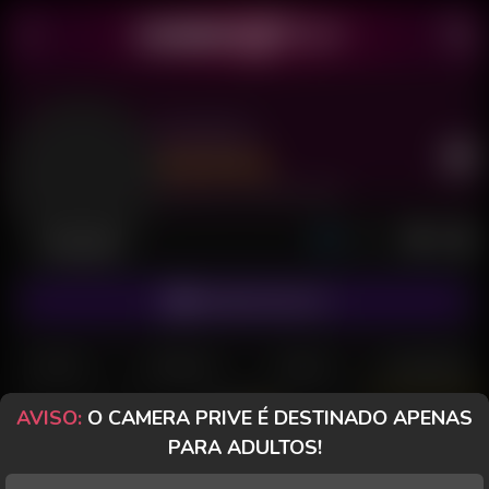
Real Boy
Último acesso: 15 de Julho de 2026
Desconectado
ASSINAR FANCLUB
POSTS
FANCLUB
PAGOS
AVALIAÇÕES
AVISO:
O CAMERA PRIVE É DESTINADO APENAS
PARA ADULTOS!