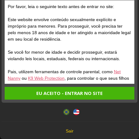
dauromotta
vinicius-87212
Por favor, leia o seguinte texto antes de entrar no site:
Novinho novo t0p top
Bem gostoso.
Este website envolve conteúdo sexualmente explícito e
impróprio para menores. Para prosseguir, você precisa ter
pelo menos 18 anos de idade e ter atingido a maioridade legal
gatogostos-
em seu local de residência.
poldark
67542
Se você for menor de idade e decidir prosseguir, estará
violando leis locais, estaduais, federais ou internacionais.
Delicioso o garoto.
Maravilhoso pica grossa
grande e dura !
Pais, utilizem ferramentas de controle parental, como
Net
Nanny
ou
K9 Web Protection
, para controlar o que seus filhos
veem.
sammy_rabbit
amilcar36
EU ACEITO - ENTRAR NO SITE
Entrando no site, você confirma a veracidade dos seguintes
Muito bom show desse
Este website utiliza cookies e tecnologias semelhantes de
Maravilhoso
fatos:
rapaz vale a pena tc com
acordo com nossa
Política de Privacidade
. Ao prosseguir
Tenho ao menos 18 anos de idade e sou maior de idade
você concorda com estes termos.
ele.
em meu local de residência.
OK
Não vou redistribuir nenhum conteúdo do website.
vavasex-92816
safasigilosp
Sair
Não vou permitir que menores de idade acessem o