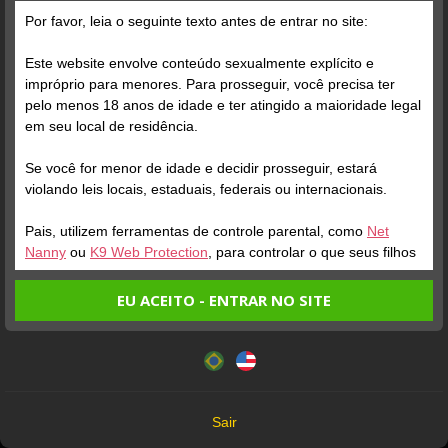
Grátis
Por favor, leia o seguinte texto antes de entrar no site:
Este website envolve conteúdo sexualmente explícito e
impróprio para menores. Para prosseguir, você precisa ter
pelo menos 18 anos de idade e ter atingido a maioridade legal
em seu local de residência.
Se você for menor de idade e decidir prosseguir, estará
Verifique sua conta
Verifique sua conta
violando leis locais, estaduais, federais ou internacionais.
Pais, utilizem ferramentas de controle parental, como
Net
1
1
Nanny
ou
K9 Web Protection
, para controlar o que seus filhos
veem.
EU ACEITO - ENTRAR NO SITE
Entrando no site, você confirma a veracidade dos seguintes
Este website utiliza cookies e tecnologias semelhantes de
fatos:
acordo com nossa
Política de Privacidade
. Ao prosseguir
Tenho ao menos 18 anos de idade e sou maior de idade
você concorda com estes termos.
em meu local de residência.
OK
Não vou redistribuir nenhum conteúdo do website.
Verifique sua conta
Verifique sua conta
Sair
Não vou permitir que menores de idade acessem o