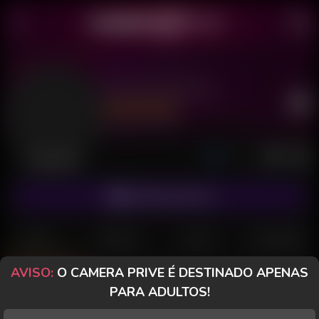
Ray Danadinha
Último acesso: há 1 dia
Desconectada
ASSINAR FANCLUB
POSTS
FANCLUB
PAGOS
AVALIAÇÕES
AVISO:
O CAMERA PRIVE É DESTINADO APENAS
Posts
(102)
Fotos
(57)
Vídeos
(42)
PARA ADULTOS!