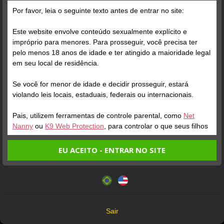
Por favor, leia o seguinte texto antes de entrar no site:
Este website envolve conteúdo sexualmente explícito e
impróprio para menores. Para prosseguir, você precisa ter
pelo menos 18 anos de idade e ter atingido a maioridade legal
Verifique sua conta
Verifique sua conta
em seu local de residência.
Se você for menor de idade e decidir prosseguir, estará
1
0:21
1
violando leis locais, estaduais, federais ou internacionais.
Pais, utilizem ferramentas de controle parental, como
Net
Nanny
ou
K9 Web Protection
, para controlar o que seus filhos
veem.
EU ACEITO - ENTRAR NO SITE
Entrando no site, você confirma a veracidade dos seguintes
Este website utiliza cookies e tecnologias semelhantes de
fatos:
acordo com nossa
Política de Privacidade
. Ao prosseguir
Verifique sua conta
Verifique sua conta
Tenho ao menos 18 anos de idade e sou maior de idade
você concorda com estes termos.
em meu local de residência.
1
1
OK
Não vou redistribuir nenhum conteúdo do website.
Sair
Não vou permitir que menores de idade acessem o