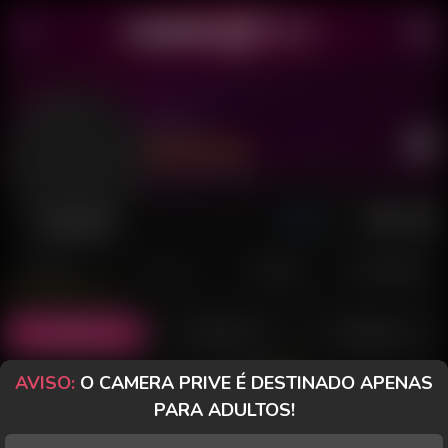
Raro X
Último acesso: há 1 dia
Desconectado
POSTS
FANCLUB
PAGOS
AVALIAÇÕES
Posts
(15)
Fotos
(12)
Vídeos
(2)
AVISO:
O CAMERA PRIVE É DESTINADO APENAS
Grátis
PARA ADULTOS!