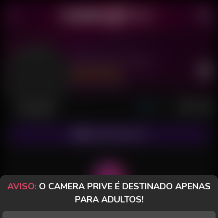
Rainforest Siren
Último acesso: há 2 horas
Desconectada
ASSINAR FANCLUB
AVISO:
O CAMERA PRIVE É DESTINADO APENAS
PARA ADULTOS!
POSTS
FANCLUB
PAGOS
AVALIAÇÕES