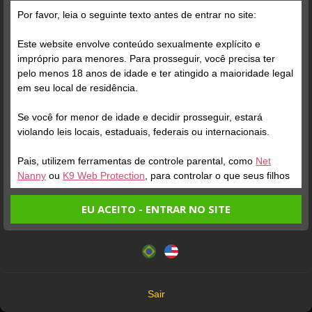
Por favor, leia o seguinte texto antes de entrar no site:
Posts
(31)
Fotos
(22)
Vídeos
(6)
Este website envolve conteúdo sexualmente explícito e
impróprio para menores. Para prosseguir, você precisa ter
pelo menos 18 anos de idade e ter atingido a maioridade legal
Grátis
em seu local de residência.
Se você for menor de idade e decidir prosseguir, estará
violando leis locais, estaduais, federais ou internacionais.
Pais, utilizem ferramentas de controle parental, como
Net
Nanny
ou
K9 Web Protection
, para controlar o que seus filhos
veem.
EU ACEITO - ENTRAR NO SITE
Verifique sua conta
Verifique sua conta
Entrando no site, você confirma a veracidade dos seguintes
Este website utiliza cookies e tecnologias semelhantes de
fatos:
acordo com nossa
Política de Privacidade
. Ao prosseguir
4
4
Tenho ao menos 18 anos de idade e sou maior de idade
você concorda com estes termos.
em meu local de residência.
OK
Não vou redistribuir nenhum conteúdo do website.
Sair
Não vou permitir que menores de idade acessem o