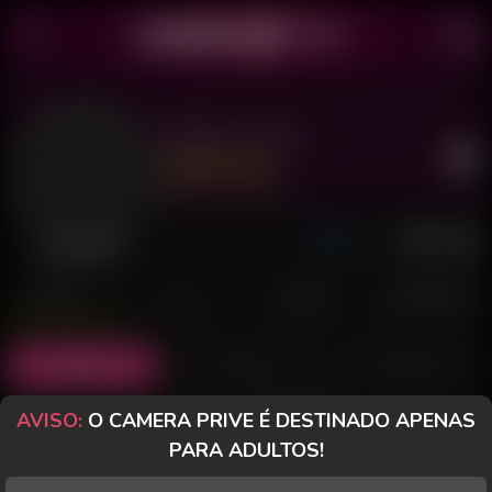
Rafinha Silva
Último acesso: há 8 horas
Desconectada
POSTS
FANCLUB
PAGOS
AVALIAÇÕES
Posts
(14)
Fotos
(0)
Vídeos
(0)
AVISO:
O CAMERA PRIVE É DESTINADO APENAS
Grátis
PARA ADULTOS!