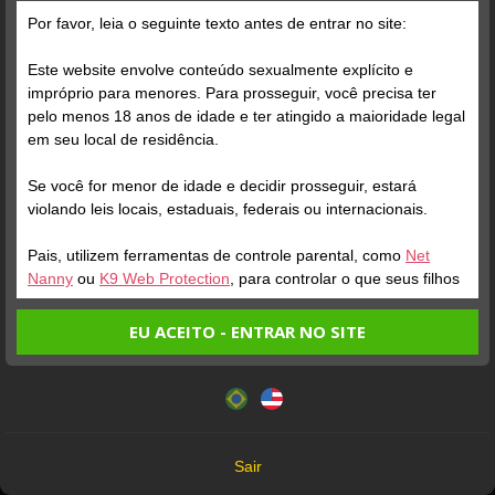
Por favor, leia o seguinte texto antes de entrar no site:
Este website envolve conteúdo sexualmente explícito e
impróprio para menores. Para prosseguir, você precisa ter
pelo menos 18 anos de idade e ter atingido a maioridade legal
em seu local de residência.
Se você for menor de idade e decidir prosseguir, estará
violando leis locais, estaduais, federais ou internacionais.
Pais, utilizem ferramentas de controle parental, como
Net
Nanny
ou
K9 Web Protection
, para controlar o que seus filhos
veem.
EU ACEITO - ENTRAR NO SITE
Entrando no site, você confirma a veracidade dos seguintes
Este website utiliza cookies e tecnologias semelhantes de
fatos:
acordo com nossa
Política de Privacidade
. Ao prosseguir
Tenho ao menos 18 anos de idade e sou maior de idade
você concorda com estes termos.
em meu local de residência.
OK
Não vou redistribuir nenhum conteúdo do website.
Sair
Não vou permitir que menores de idade acessem o