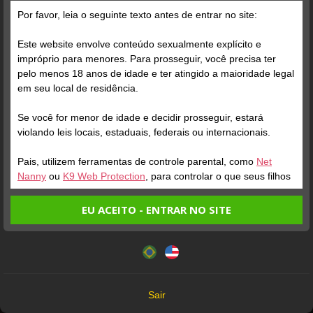
Por favor, leia o seguinte texto antes de entrar no site:
Este website envolve conteúdo sexualmente explícito e
impróprio para menores. Para prosseguir, você precisa ter
pelo menos 18 anos de idade e ter atingido a maioridade legal
em seu local de residência.
Se você for menor de idade e decidir prosseguir, estará
Verifique sua conta
Verifique sua conta
violando leis locais, estaduais, federais ou internacionais.
Pais, utilizem ferramentas de controle parental, como
Net
2
2
Nanny
ou
K9 Web Protection
, para controlar o que seus filhos
veem.
EU ACEITO - ENTRAR NO SITE
Entrando no site, você confirma a veracidade dos seguintes
Este website utiliza cookies e tecnologias semelhantes de
fatos:
acordo com nossa
Política de Privacidade
. Ao prosseguir
Tenho ao menos 18 anos de idade e sou maior de idade
você concorda com estes termos.
em meu local de residência.
Verifique sua conta
Verifique sua conta
OK
Não vou redistribuir nenhum conteúdo do website.
Sair
Não vou permitir que menores de idade acessem o