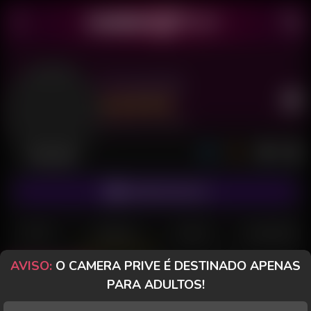
Príncipe BR
Último acesso: há 10 horas
Desconectado
ASSINAR FANCLUB
POSTS
FANCLUB
PAGOS
AVALIAÇÕES
AVISO:
O CAMERA PRIVE É DESTINADO APENAS
Todos (112)
Fotos (88)
Vídeos (24)
PARA ADULTOS!