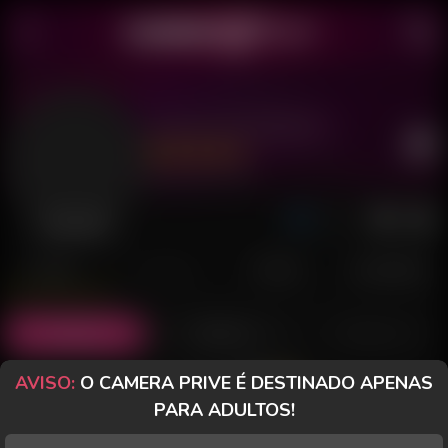
Laura Gravidinha
Último acesso: há 1 dia
Desconectada
POSTS
FANCLUB
PAGOS
AVALIAÇÕES
Posts
(2)
Fotos
(1)
Vídeos
(0)
AVISO:
O CAMERA PRIVE É DESTINADO APENAS
Grátis
PARA ADULTOS!