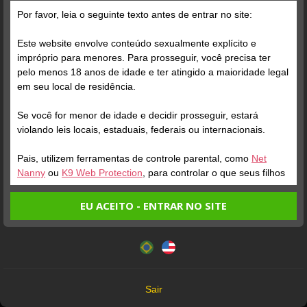
Por favor, leia o seguinte texto antes de entrar no site:
Este website envolve conteúdo sexualmente explícito e
impróprio para menores. Para prosseguir, você precisa ter
pelo menos 18 anos de idade e ter atingido a maioridade legal
Verifique sua conta
em seu local de residência.
Se você for menor de idade e decidir prosseguir, estará
1
violando leis locais, estaduais, federais ou internacionais.
GABILY
BAIXINHA
GRÁVIDA
666
Online
Online
Pais, utilizem ferramentas de controle parental, como
Net
Nanny
ou
K9 Web Protection
, para controlar o que seus filhos
veem.
EU ACEITO - ENTRAR NO SITE
Entrando no site, você confirma a veracidade dos seguintes
Este website utiliza cookies e tecnologias semelhantes de
fatos:
acordo com nossa
Política de Privacidade
. Ao prosseguir
Tenho ao menos 18 anos de idade e sou maior de idade
Todos os Modelos que aparecem neste site têm mais de 18 anos
você concorda com estes termos.
em meu local de residência.
18 U.S.C. 2257 Record-Keeping Requirements Compliance Statement
OK
Não vou redistribuir nenhum conteúdo do website.
Sair
Não vou permitir que menores de idade acessem o