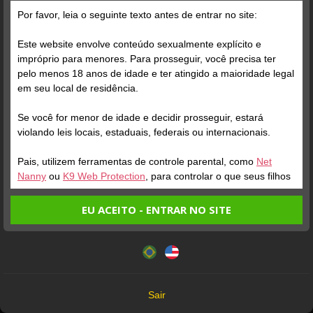
Grátis
Por favor, leia o seguinte texto antes de entrar no site:
Este website envolve conteúdo sexualmente explícito e
impróprio para menores. Para prosseguir, você precisa ter
pelo menos 18 anos de idade e ter atingido a maioridade legal
em seu local de residência.
Se você for menor de idade e decidir prosseguir, estará
Verifique sua conta
Verifique sua conta
violando leis locais, estaduais, federais ou internacionais.
Pais, utilizem ferramentas de controle parental, como
Net
4
10
Nanny
ou
K9 Web Protection
, para controlar o que seus filhos
veem.
EU ACEITO - ENTRAR NO SITE
Entrando no site, você confirma a veracidade dos seguintes
Este website utiliza cookies e tecnologias semelhantes de
fatos:
acordo com nossa
Política de Privacidade
. Ao prosseguir
Tenho ao menos 18 anos de idade e sou maior de idade
você concorda com estes termos.
em meu local de residência.
OK
Não vou redistribuir nenhum conteúdo do website.
Verifique sua conta
Verifique sua conta
Sair
Não vou permitir que menores de idade acessem o