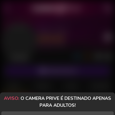
Pedro 18cm
Último acesso: há 3 dias
Desconectado
ASSINAR FANCLUB
POSTS
FANCLUB
PAGOS
AVALIAÇÕES
AVISO:
O CAMERA PRIVE É DESTINADO APENAS
Posts
(40)
Fotos
(36)
Vídeos
(3)
PARA ADULTOS!