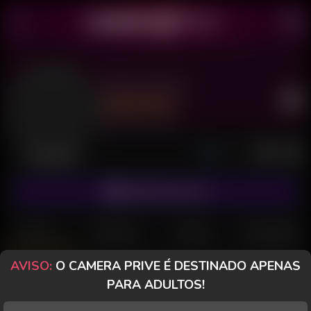
Pedrc Rocha
Último acesso: há 2 dias
Desconectado
ASSINAR FANCLUB
POSTS
FANCLUB
PAGOS
AVALIAÇÕES
AVISO:
O CAMERA PRIVE É DESTINADO APENAS
CameraPrive.com
PARA ADULTOS!
Mensagem especial