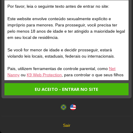
A marca de 100 seguidores foi alcançada!
Por favor, leia o seguinte texto antes de entrar no site:
Este website envolve conteúdo sexualmente explícito e
impróprio para menores. Para prosseguir, você precisa ter
pelo menos 18 anos de idade e ter atingido a maioridade legal
em seu local de residência.
Se você for menor de idade e decidir prosseguir, estará
violando leis locais, estaduais, federais ou internacionais.
Pais, utilizem ferramentas de controle parental, como
Net
Nanny
ou
K9 Web Protection
, para controlar o que seus filhos
veem.
EU ACEITO - ENTRAR NO SITE
Entrando no site, você confirma a veracidade dos seguintes
Este website utiliza cookies e tecnologias semelhantes de
fatos:
acordo com nossa
Política de Privacidade
. Ao prosseguir
Tenho ao menos 18 anos de idade e sou maior de idade
você concorda com estes termos.
em meu local de residência.
OK
Não vou redistribuir nenhum conteúdo do website.
Sair
Não vou permitir que menores de idade acessem o