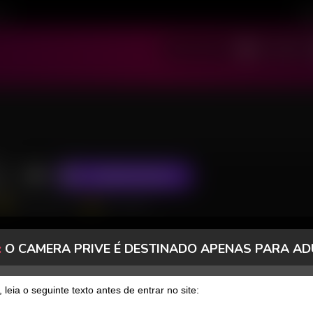
ivo
Cad
SOU MODELO
SOU USUÁRIO
o
ASSINAR FANCLUB
1906 Seguidores
537 Curtidas
:
O CAMERA PRIVE É DESTINADO APENAS PARA AD
FANCLUB
PAGOS
, leia o seguinte texto antes de entrar no site: