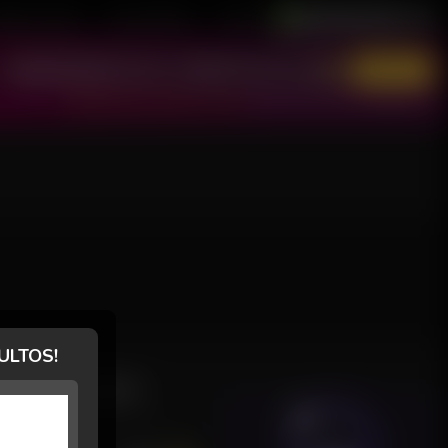
astre-se Grátis
Área de Modelos
Suporte
Português / Brasil
English / USA
Entrar
Não tem conta? Cadastre-se grátis!
Esqueci minha senha ou reativar conta
ULTOS!
AVALIAÇÕES