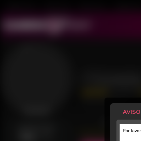
Mulheres ao Vivo
Transex ao Vivo
Homens ao Vivo
Transboys ao V
P Portenh
217 Avaliações
Último acesso: há 3 dias
AVISO
Desconectado
POSTS
GERALMENTE ONLINE
Por favor
Sab
10h