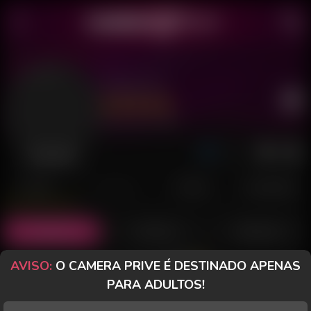
Oliver 69
Último acesso: há 6 dias
Desconectado
POSTS
FANCLUB
PAGOS
AVALIAÇÕES
Posts
(16)
Fotos
(6)
Vídeos
(8)
AVISO:
O CAMERA PRIVE É DESTINADO APENAS
Grátis
PARA ADULTOS!