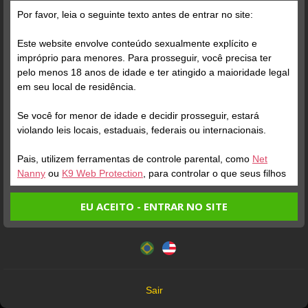
Por favor, leia o seguinte texto antes de entrar no site:
Este website envolve conteúdo sexualmente explícito e
impróprio para menores. Para prosseguir, você precisa ter
pelo menos 18 anos de idade e ter atingido a maioridade legal
Verifique sua conta
em seu local de residência.
Se você for menor de idade e decidir prosseguir, estará
1
0:12
violando leis locais, estaduais, federais ou internacionais.
Pais, utilizem ferramentas de controle parental, como
Net
Nanny
ou
K9 Web Protection
, para controlar o que seus filhos
veem.
EU ACEITO - ENTRAR NO SITE
Entrando no site, você confirma a veracidade dos seguintes
Este website utiliza cookies e tecnologias semelhantes de
fatos:
acordo com nossa
Política de Privacidade
. Ao prosseguir
Verifique sua conta
Tenho ao menos 18 anos de idade e sou maior de idade
você concorda com estes termos.
em meu local de residência.
1
0:03
OK
Não vou redistribuir nenhum conteúdo do website.
Sair
Não vou permitir que menores de idade acessem o