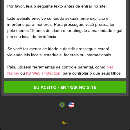
Grátis
Por favor, leia o seguinte texto antes de entrar no site:
Este website envolve conteúdo sexualmente explícito e
impróprio para menores. Para prosseguir, você precisa ter
pelo menos 18 anos de idade e ter atingido a maioridade legal
em seu local de residência.
Se você for menor de idade e decidir prosseguir, estará
Verifique sua conta
violando leis locais, estaduais, federais ou internacionais.
Pais, utilizem ferramentas de controle parental, como
Net
1
1:06
Nanny
ou
K9 Web Protection
, para controlar o que seus filhos
veem.
EU ACEITO - ENTRAR NO SITE
Entrando no site, você confirma a veracidade dos seguintes
Este website utiliza cookies e tecnologias semelhantes de
fatos:
acordo com nossa
Política de Privacidade
. Ao prosseguir
Tenho ao menos 18 anos de idade e sou maior de idade
você concorda com estes termos.
em meu local de residência.
OK
Não vou redistribuir nenhum conteúdo do website.
Verifique sua conta
Sair
Não vou permitir que menores de idade acessem o