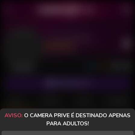
O Casal Sapeka
Último acesso: há 3 dias
Desconectada
ASSINAR FANCLUB
POSTS
FANCLUB
PAGOS
AVALIAÇÕES
AVISO:
O CAMERA PRIVE É DESTINADO APENAS
Posts
(26)
Fotos
(4)
Vídeos
(18)
PARA ADULTOS!