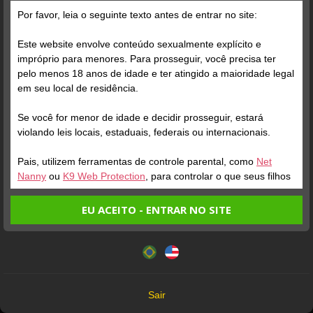
Por favor, leia o seguinte texto antes de entrar no site:
Este website envolve conteúdo sexualmente explícito e
impróprio para menores. Para prosseguir, você precisa ter
pelo menos 18 anos de idade e ter atingido a maioridade legal
em seu local de residência.
Se você for menor de idade e decidir prosseguir, estará
violando leis locais, estaduais, federais ou internacionais.
Foto Grátis
Pais, utilizem ferramentas de controle parental, como
Net
Nanny
ou
K9 Web Protection
, para controlar o que seus filhos
veem.
Verifique sua conta
EU ACEITO - ENTRAR NO SITE
Entrando no site, você confirma a veracidade dos seguintes
Este website utiliza cookies e tecnologias semelhantes de
fatos:
acordo com nossa
Política de Privacidade
. Ao prosseguir
Tenho ao menos 18 anos de idade e sou maior de idade
você concorda com estes termos.
em meu local de residência.
OK
Não vou redistribuir nenhum conteúdo do website.
Sair
1
Não vou permitir que menores de idade acessem o