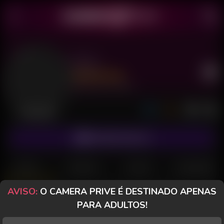
Nyny
Último acesso: há 12 horas
Desconectada
ASSINAR FANCLUB
POSTS
FANCLUB
PAGOS
AVALIAÇÕES
AVISO:
O CAMERA PRIVE É DESTINADO APENAS
Nyny
PARA ADULTOS!
Desconectada