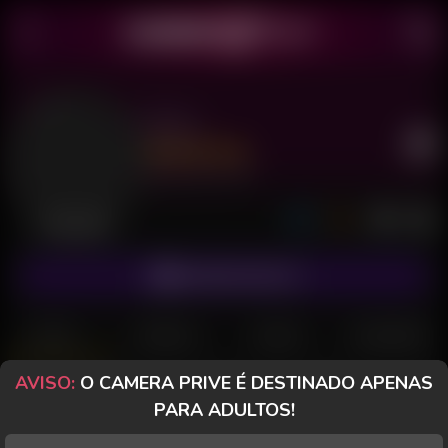
Nyny
Último acesso: há 1 dia
Desconectada
ASSINAR FANCLUB
POSTS
FANCLUB
PAGOS
AVALIAÇÕES
AVISO:
O CAMERA PRIVE É DESTINADO APENAS
Nyny
PARA ADULTOS!
Desconectada