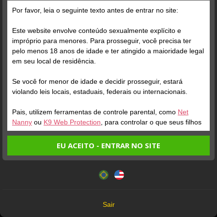
Por favor, leia o seguinte texto antes de entrar no site:
Este website envolve conteúdo sexualmente explícito e
impróprio para menores. Para prosseguir, você precisa ter
pelo menos 18 anos de idade e ter atingido a maioridade legal
em seu local de residência.
Se você for menor de idade e decidir prosseguir, estará
violando leis locais, estaduais, federais ou internacionais.
Foto Grátis
Pais, utilizem ferramentas de controle parental, como
Net
Nanny
ou
K9 Web Protection
, para controlar o que seus filhos
veem.
Verifique sua conta
EU ACEITO - ENTRAR NO SITE
Entrando no site, você confirma a veracidade dos seguintes
Este website utiliza cookies e tecnologias semelhantes de
fatos:
acordo com nossa
Política de Privacidade
. Ao prosseguir
Tenho ao menos 18 anos de idade e sou maior de idade
você concorda com estes termos.
em meu local de residência.
OK
Não vou redistribuir nenhum conteúdo do website.
Sair
1
Não vou permitir que menores de idade acessem o