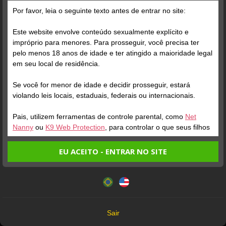
Por favor, leia o seguinte texto antes de entrar no site:
Este website envolve conteúdo sexualmente explícito e
impróprio para menores. Para prosseguir, você precisa ter
pelo menos 18 anos de idade e ter atingido a maioridade legal
Verifique sua conta
em seu local de residência.
Se você for menor de idade e decidir prosseguir, estará
1
0:23
violando leis locais, estaduais, federais ou internacionais.
Pais, utilizem ferramentas de controle parental, como
Net
Nanny
ou
K9 Web Protection
, para controlar o que seus filhos
veem.
EU ACEITO - ENTRAR NO SITE
Todos os Modelos que aparecem neste site têm mais de 18 anos
Entrando no site, você confirma a veracidade dos seguintes
Este website utiliza cookies e tecnologias semelhantes de
fatos:
18 U.S.C. 2257 Record-Keeping Requirements Compliance Statement
acordo com nossa
Política de Privacidade
. Ao prosseguir
Tenho ao menos 18 anos de idade e sou maior de idade
você concorda com estes termos.
em meu local de residência.
Camera Prive® 2026 ©
OK
Não vou redistribuir nenhum conteúdo do website.
Sair
Não vou permitir que menores de idade acessem o
Termos de Uso