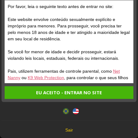
Grátis
Por favor, leia o seguinte texto antes de entrar no site:
Este website envolve conteúdo sexualmente explícito e
impróprio para menores. Para prosseguir, você precisa ter
pelo menos 18 anos de idade e ter atingido a maioridade legal
em seu local de residência.
Se você for menor de idade e decidir prosseguir, estará
Verifique sua conta
Verifique sua conta
violando leis locais, estaduais, federais ou internacionais.
Pais, utilizem ferramentas de controle parental, como
Net
4 /
3
1
Nanny
ou
K9 Web Protection
, para controlar o que seus filhos
veem.
EU ACEITO - ENTRAR NO SITE
Entrando no site, você confirma a veracidade dos seguintes
Este website utiliza cookies e tecnologias semelhantes de
fatos:
acordo com nossa
Política de Privacidade
. Ao prosseguir
Tenho ao menos 18 anos de idade e sou maior de idade
você concorda com estes termos.
em meu local de residência.
OK
Não vou redistribuir nenhum conteúdo do website.
Verifique sua conta
Verifique sua conta
Sair
Não vou permitir que menores de idade acessem o