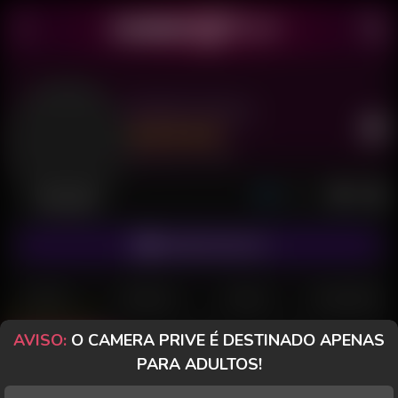
Nicole Colucci
Último acesso: há 9 horas
Desconectada
ASSINAR FANCLUB
POSTS
FANCLUB
PAGOS
AVALIAÇÕES
AVISO:
O CAMERA PRIVE É DESTINADO APENAS
Posts
(124)
Fotos
(107)
Vídeos
(14)
PARA ADULTOS!