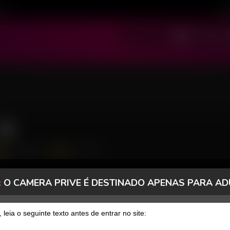
ivo
Cad
SOU MODELO
SOU USUÁRIO
354 Seguidores
75 Curtidas
26
:
O CAMERA PRIVE É DESTINADO APENAS PARA AD
FANCLUB
PAGOS
, leia o seguinte texto antes de entrar no site: