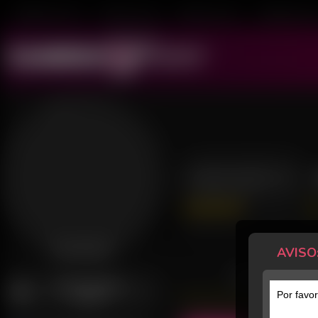
Mulheres ao Vivo
Transex ao Vivo
Homens ao Vivo
Transboys ao V
NEGRITO
38 Avaliações
Último acesso: 24 de Março de 20
AVISO
Desconectado
POSTS
AVISAR QUANDO
Por favor
ONLINE