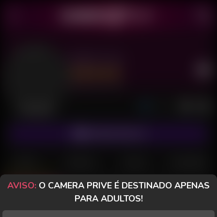
Nefer Tish
Último acesso: há 1 dia
Desconectada
ASSINAR FANCLUB
POSTS
FANCLUB
PAGOS
AVALIAÇÕES
AVISO:
O CAMERA PRIVE É DESTINADO APENAS
Posts
(834)
Fotos
(614)
Vídeos
(138)
PARA ADULTOS!