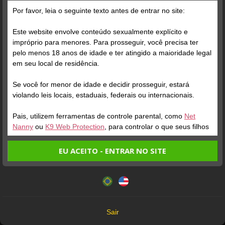
Grátis
Por favor, leia o seguinte texto antes de entrar no site:
Este website envolve conteúdo sexualmente explícito e
impróprio para menores. Para prosseguir, você precisa ter
pelo menos 18 anos de idade e ter atingido a maioridade legal
em seu local de residência.
Se você for menor de idade e decidir prosseguir, estará
Verifique sua conta
Verifique sua conta
violando leis locais, estaduais, federais ou internacionais.
Pais, utilizem ferramentas de controle parental, como
Net
1
0:03
1
Nanny
ou
K9 Web Protection
, para controlar o que seus filhos
veem.
EU ACEITO - ENTRAR NO SITE
Entrando no site, você confirma a veracidade dos seguintes
Este website utiliza cookies e tecnologias semelhantes de
fatos:
acordo com nossa
Política de Privacidade
. Ao prosseguir
Tenho ao menos 18 anos de idade e sou maior de idade
você concorda com estes termos.
em meu local de residência.
OK
Não vou redistribuir nenhum conteúdo do website.
Verifique sua conta
Verifique sua conta
Sair
Não vou permitir que menores de idade acessem o