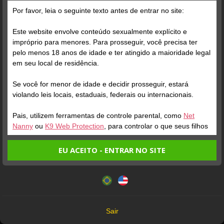
Por favor, leia o seguinte texto antes de entrar no site:
Posts
(75)
Fotos
(40)
Vídeos
(26)
Este website envolve conteúdo sexualmente explícito e
impróprio para menores. Para prosseguir, você precisa ter
pelo menos 18 anos de idade e ter atingido a maioridade legal
Grátis
em seu local de residência.
Se você for menor de idade e decidir prosseguir, estará
violando leis locais, estaduais, federais ou internacionais.
Pais, utilizem ferramentas de controle parental, como
Net
Nanny
ou
K9 Web Protection
, para controlar o que seus filhos
veem.
EU ACEITO - ENTRAR NO SITE
Verifique sua conta
Verifique sua conta
Entrando no site, você confirma a veracidade dos seguintes
Este website utiliza cookies e tecnologias semelhantes de
fatos:
acordo com nossa
Política de Privacidade
. Ao prosseguir
1
1
Tenho ao menos 18 anos de idade e sou maior de idade
você concorda com estes termos.
em meu local de residência.
ONLINE AMORES!
OK
Não vou redistribuir nenhum conteúdo do website.
Sair
Não vou permitir que menores de idade acessem o