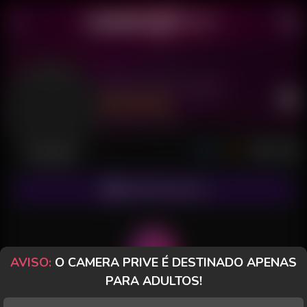
Namorada Levad
Último acesso: há 4 horas
Desconectada
ASSINAR FANCLUB
AVISO:
O CAMERA PRIVE É DESTINADO APENAS
PARA ADULTOS!
POSTS
FANCLUB
PAGOS
AVALIAÇÕES