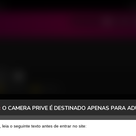
ivo
Cad
SOU MODELO
SOU USUÁRIO
21
479 Seguidores
34 Curtidas
:
O CAMERA PRIVE É DESTINADO APENAS PARA AD
, leia o seguinte texto antes de entrar no site: