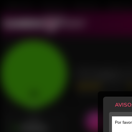
Mulheres ao Vivo
Transex ao Vivo
Homens ao Vivo
Transboys ao V
N Castro 
36 Avaliações
Último acesso: há 5 minutos
AVISO
Online
STATUS
Por favor
Online