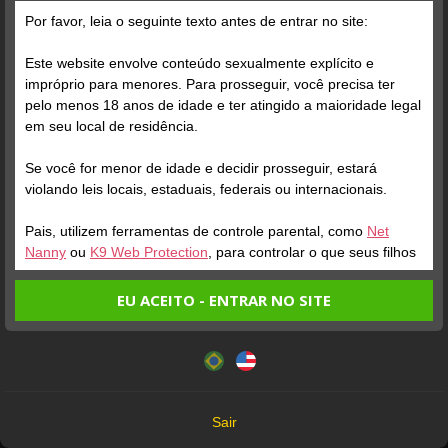
Grátis
Por favor, leia o seguinte texto antes de entrar no site:
Este website envolve conteúdo sexualmente explícito e
impróprio para menores. Para prosseguir, você precisa ter
pelo menos 18 anos de idade e ter atingido a maioridade legal
em seu local de residência.
Se você for menor de idade e decidir prosseguir, estará
Verifique sua conta
Verifique sua conta
violando leis locais, estaduais, federais ou internacionais.
Pais, utilizem ferramentas de controle parental, como
Net
1
1
2:14
3:04
Nanny
ou
K9 Web Protection
, para controlar o que seus filhos
veem.
EU ACEITO - ENTRAR NO SITE
Entrando no site, você confirma a veracidade dos seguintes
Este website utiliza cookies e tecnologias semelhantes de
fatos:
acordo com nossa
Política de Privacidade
. Ao prosseguir
Tenho ao menos 18 anos de idade e sou maior de idade
você concorda com estes termos.
em meu local de residência.
OK
Não vou redistribuir nenhum conteúdo do website.
Verifique sua conta
Verifique sua conta
Sair
Não vou permitir que menores de idade acessem o