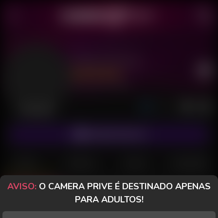
Muda Peituda
Último acesso: há 14 horas
Desconectada
ASSINAR FANCLUB
POSTS
FANCLUB
PAGOS
AVALIAÇÕES
AVISO:
O CAMERA PRIVE É DESTINADO APENAS
Posts
(555)
Fotos
(506)
Vídeos
(40)
PARA ADULTOS!