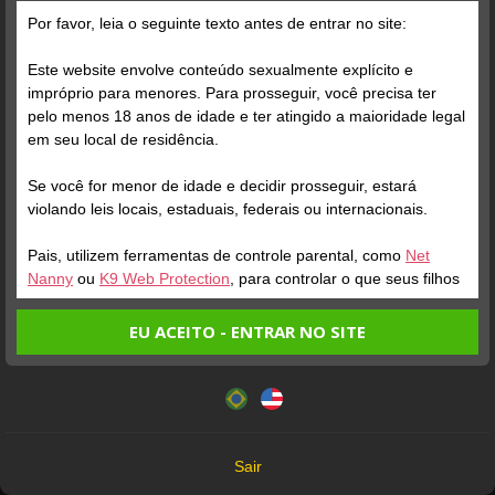
Por favor, leia o seguinte texto antes de entrar no site:
Posts
(1576)
Fotos
(865)
Vídeos
(702)
Este website envolve conteúdo sexualmente explícito e
impróprio para menores. Para prosseguir, você precisa ter
pelo menos 18 anos de idade e ter atingido a maioridade legal
Grátis
em seu local de residência.
Se você for menor de idade e decidir prosseguir, estará
violando leis locais, estaduais, federais ou internacionais.
Pais, utilizem ferramentas de controle parental, como
Net
Nanny
ou
K9 Web Protection
, para controlar o que seus filhos
veem.
EU ACEITO - ENTRAR NO SITE
Verifique sua conta
Verifique sua conta
Entrando no site, você confirma a veracidade dos seguintes
Este website utiliza cookies e tecnologias semelhantes de
fatos:
acordo com nossa
Política de Privacidade
. Ao prosseguir
1
1
0:39
0:09
Tenho ao menos 18 anos de idade e sou maior de idade
você concorda com estes termos.
em meu local de residência.
OK
Não vou redistribuir nenhum conteúdo do website.
Sair
Não vou permitir que menores de idade acessem o