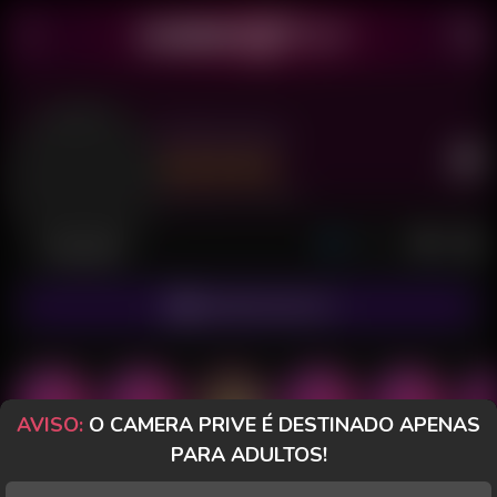
Motomami
Último acesso: há 10 horas
Desconectada
ASSINAR FANCLUB
AVISO:
O CAMERA PRIVE É DESTINADO APENAS
PARA ADULTOS!
POSTS
FANCLUB
PAGOS
AVALIAÇÕES