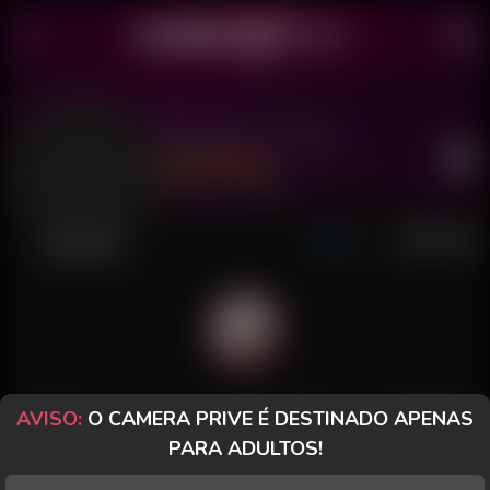
Morena G 1709
Último acesso: há 10 horas
Desconectada
AVISO:
O CAMERA PRIVE É DESTINADO APENAS
POSTS
FANCLUB
PAGOS
AVALIAÇÕES
PARA ADULTOS!
Posts
(15)
Fotos
(11)
Vídeos
(2)