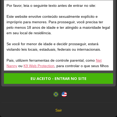
Grátis
Por favor, leia o seguinte texto antes de entrar no site:
Este website envolve conteúdo sexualmente explícito e
impróprio para menores. Para prosseguir, você precisa ter
pelo menos 18 anos de idade e ter atingido a maioridade legal
em seu local de residência.
Se você for menor de idade e decidir prosseguir, estará
Verifique sua conta
Verifique sua conta
violando leis locais, estaduais, federais ou internacionais.
Pais, utilizem ferramentas de controle parental, como
Net
1
1
9:55
0:30
Nanny
ou
K9 Web Protection
, para controlar o que seus filhos
veem.
EU ACEITO - ENTRAR NO SITE
Entrando no site, você confirma a veracidade dos seguintes
Este website utiliza cookies e tecnologias semelhantes de
fatos:
acordo com nossa
Política de Privacidade
. Ao prosseguir
Tenho ao menos 18 anos de idade e sou maior de idade
você concorda com estes termos.
em meu local de residência.
OK
Não vou redistribuir nenhum conteúdo do website.
Verifique sua conta
Verifique sua conta
Sair
Não vou permitir que menores de idade acessem o