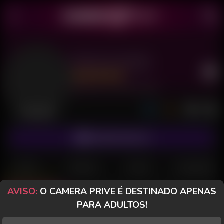
Morena de Mel
Último acesso: 10 de Junho de 2026
Desconectada
ASSINAR FANCLUB
POSTS
FANCLUB
PAGOS
AVALIAÇÕES
AVISO:
O CAMERA PRIVE É DESTINADO APENAS
Posts
(37)
Fotos
(26)
Vídeos
(9)
PARA ADULTOS!