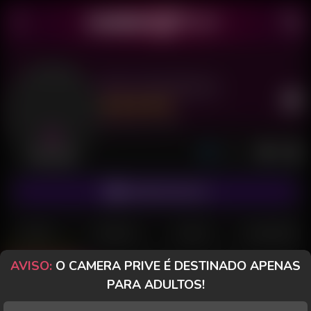
Miss Almeidinha
Último acesso: há 1 hora
Desconectada
ASSINAR FANCLUB
POSTS
FANCLUB
PAGOS
AVALIAÇÕES
AVISO:
O CAMERA PRIVE É DESTINADO APENAS
Posts
(45)
Fotos
(13)
Vídeos
(19)
PARA ADULTOS!