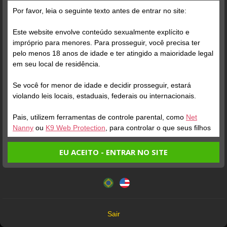
Grátis
Por favor, leia o seguinte texto antes de entrar no site:
putinha on-line doida
Este website envolve conteúdo sexualmente explícito e
por pau
impróprio para menores. Para prosseguir, você precisa ter
pelo menos 18 anos de idade e ter atingido a maioridade legal
em seu local de residência.
Se você for menor de idade e decidir prosseguir, estará
Verifique sua conta
violando leis locais, estaduais, federais ou internacionais.
Pais, utilizem ferramentas de controle parental, como
Net
1
Nanny
ou
K9 Web Protection
, para controlar o que seus filhos
veem.
queria fuder agora
EU ACEITO - ENTRAR NO SITE
Entrando no site, você confirma a veracidade dos seguintes
Este website utiliza cookies e tecnologias semelhantes de
fatos:
acordo com nossa
Política de Privacidade
. Ao prosseguir
Tenho ao menos 18 anos de idade e sou maior de idade
você concorda com estes termos.
em meu local de residência.
OK
Não vou redistribuir nenhum conteúdo do website.
Verifique sua conta
Sair
Não vou permitir que menores de idade acessem o