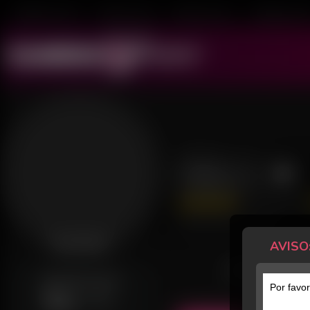
Mulheres ao Vivo
Transex ao Vivo
Homens ao Vivo
Transboys ao V
Miss A
1117 Avaliações
Último acesso: há 2 dias
AVISO
Desconectada
POSTS
GERALMENTE ONLINE
Por favor
Sex
18h