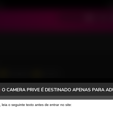
ivo
Cad
SOU MODELO
SOU USUÁRIO
11993 Seguidores
1020 Curtidas
:
O CAMERA PRIVE É DESTINADO APENAS PARA AD
FANCLUB
PAGOS
, leia o seguinte texto antes de entrar no site: