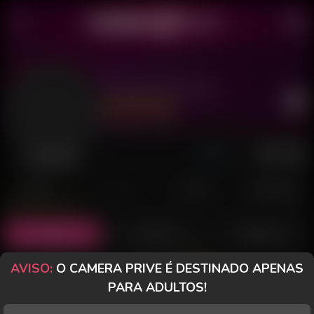
Mirella Rosinha
Último acesso: há 4 dias
Desconectada
POSTS
FANCLUB
PAGOS
AVALIAÇÕES
Posts
(4)
Fotos
(2)
Vídeos
(1)
AVISO:
O CAMERA PRIVE É DESTINADO APENAS
Grátis
PARA ADULTOS!