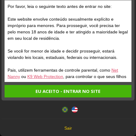
Por favor, leia o seguinte texto antes de entrar no site:
Este website envolve conteúdo sexualmente explícito e
impróprio para menores. Para prosseguir, você precisa ter
pelo menos 18 anos de idade e ter atingido a maioridade legal
Verifique sua conta
em seu local de residência.
Se você for menor de idade e decidir prosseguir, estará
2
violando leis locais, estaduais, federais ou internacionais.
Pais, utilizem ferramentas de controle parental, como
Net
Nanny
ou
K9 Web Protection
, para controlar o que seus filhos
veem.
EU ACEITO - ENTRAR NO SITE
Entrando no site, você confirma a veracidade dos seguintes
Este website utiliza cookies e tecnologias semelhantes de
fatos:
acordo com nossa
Política de Privacidade
. Ao prosseguir
Verifique sua conta
Tenho ao menos 18 anos de idade e sou maior de idade
você concorda com estes termos.
em meu local de residência.
1
0:06
OK
Não vou redistribuir nenhum conteúdo do website.
MILLY
GRAZIELLE
Sair
BAIANINHA
FRAZÃO
Não vou permitir que menores de idade acessem o