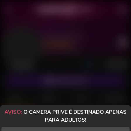
Mia Monteiro
Último acesso: há 29 minutos
Desconectada
ASSINAR FANCLUB
POSTS
FANCLUB
PAGOS
AVALIAÇÕES
AVISO:
O CAMERA PRIVE É DESTINADO APENAS
Posts
(58)
Fotos
(48)
Vídeos
(5)
PARA ADULTOS!