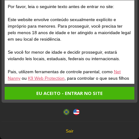
Grátis
Por favor, leia o seguinte texto antes de entrar no site:
ONLINE #loira
Este website envolve conteúdo sexualmente explícito e
impróprio para menores. Para prosseguir, você precisa ter
pelo menos 18 anos de idade e ter atingido a maioridade legal
em seu local de residência.
Se você for menor de idade e decidir prosseguir, estará
Verifique sua conta
violando leis locais, estaduais, federais ou internacionais.
Pais, utilizem ferramentas de controle parental, como
Net
1
Nanny
ou
K9 Web Protection
, para controlar o que seus filhos
veem.
EU ACEITO - ENTRAR NO SITE
Entrando no site, você confirma a veracidade dos seguintes
Este website utiliza cookies e tecnologias semelhantes de
fatos:
acordo com nossa
Política de Privacidade
. Ao prosseguir
Tenho ao menos 18 anos de idade e sou maior de idade
você concorda com estes termos.
em meu local de residência.
OK
Não vou redistribuir nenhum conteúdo do website.
Verifique sua conta
Verifique sua conta
Sair
Não vou permitir que menores de idade acessem o