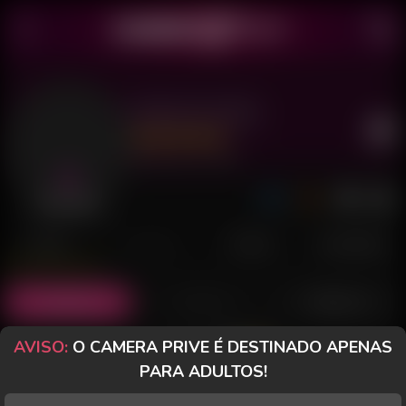
Melzinha BH2
Último acesso: há 9 horas
Desconectada
POSTS
FANCLUB
PAGOS
AVALIAÇÕES
Posts
(4)
Fotos
(0)
Vídeos
(2)
AVISO:
O CAMERA PRIVE É DESTINADO APENAS
Grátis
PARA ADULTOS!