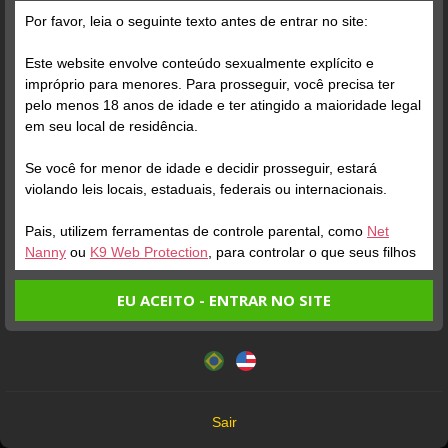
Por favor, leia o seguinte texto antes de entrar no site:
Este website envolve conteúdo sexualmente explícito e
impróprio para menores. Para prosseguir, você precisa ter
pelo menos 18 anos de idade e ter atingido a maioridade legal
em seu local de residência.
Se você for menor de idade e decidir prosseguir, estará
violando leis locais, estaduais, federais ou internacionais.
Pais, utilizem ferramentas de controle parental, como
Net
Nanny
ou
K9 Web Protection
, para controlar o que seus filhos
veem.
EU ACEITO - ENTRAR NO SITE
Entrando no site, você confirma a veracidade dos seguintes
Este website utiliza cookies e tecnologias semelhantes de
fatos:
acordo com nossa
Política de Privacidade
. Ao prosseguir
Verifique sua conta
Verifique sua conta
Tenho ao menos 18 anos de idade e sou maior de idade
você concorda com estes termos.
em meu local de residência.
1
1
0:07
0:05
OK
Não vou redistribuir nenhum conteúdo do website.
Sair
BELA JASMYNE
DJULINHA
Não vou permitir que menores de idade acessem o
Online
Online