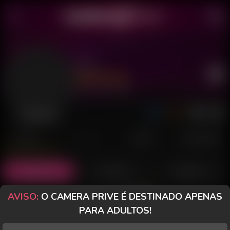
Mell
Último acesso: há 4 dias
Desconectada
POSTS
FANCLUB
PAGOS
AVALIAÇÕES
Posts
(10)
Fotos
(7)
Vídeos
(1)
AVISO:
O CAMERA PRIVE É DESTINADO APENAS
Grátis
PARA ADULTOS!