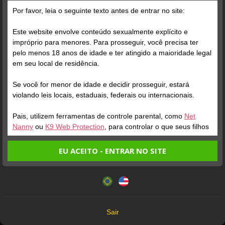
Por favor, leia o seguinte texto antes de entrar no site:
Este website envolve conteúdo sexualmente explícito e
impróprio para menores. Para prosseguir, você precisa ter
pelo menos 18 anos de idade e ter atingido a maioridade legal
Verifique sua conta
Verifique sua conta
em seu local de residência.
Se você for menor de idade e decidir prosseguir, estará
1
1
violando leis locais, estaduais, federais ou internacionais.
Pais, utilizem ferramentas de controle parental, como
Net
Nanny
ou
K9 Web Protection
, para controlar o que seus filhos
veem.
EU ACEITO - ENTRAR NO SITE
Entrando no site, você confirma a veracidade dos seguintes
Este website utiliza cookies e tecnologias semelhantes de
fatos:
acordo com nossa
Política de Privacidade
. Ao prosseguir
Verifique sua conta
Verifique sua conta
Tenho ao menos 18 anos de idade e sou maior de idade
você concorda com estes termos.
em meu local de residência.
1
1
OK
Não vou redistribuir nenhum conteúdo do website.
Sair
Não vou permitir que menores de idade acessem o