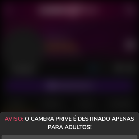
Medusa
Último acesso: há 8 horas
Desconectada
ASSINAR FANCLUB
POSTS
FANCLUB
PAGOS
AVALIAÇÕES
AVISO:
O CAMERA PRIVE É DESTINADO APENAS
Posts
(106)
Fotos
(82)
Vídeos
(16)
PARA ADULTOS!