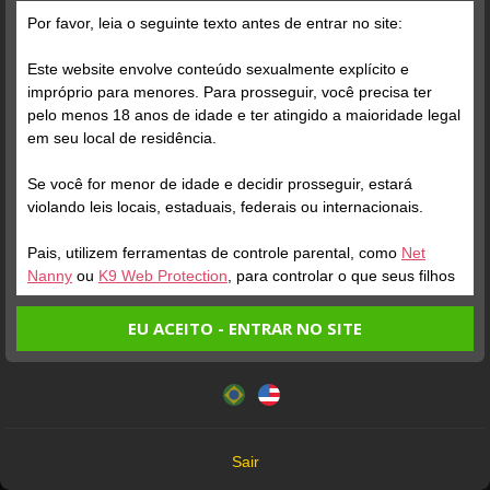
Grátis
Por favor, leia o seguinte texto antes de entrar no site:
Este website envolve conteúdo sexualmente explícito e
impróprio para menores. Para prosseguir, você precisa ter
pelo menos 18 anos de idade e ter atingido a maioridade legal
em seu local de residência.
Se você for menor de idade e decidir prosseguir, estará
Verifique sua conta
Verifique sua conta
violando leis locais, estaduais, federais ou internacionais.
Pais, utilizem ferramentas de controle parental, como
Net
1
1
Nanny
ou
K9 Web Protection
, para controlar o que seus filhos
veem.
EU ACEITO - ENTRAR NO SITE
Entrando no site, você confirma a veracidade dos seguintes
Este website utiliza cookies e tecnologias semelhantes de
fatos:
acordo com nossa
Política de Privacidade
. Ao prosseguir
Tenho ao menos 18 anos de idade e sou maior de idade
você concorda com estes termos.
em meu local de residência.
OK
Não vou redistribuir nenhum conteúdo do website.
Verifique sua conta
Verifique sua conta
Sair
Não vou permitir que menores de idade acessem o