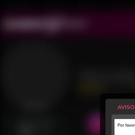
Mulheres ao Vivo
Transex ao Vivo
Homens ao Vivo
Transboys ao V
Marya Be
835 Avaliações
Último acesso: há 5 horas
AVISO
Desconectada
GERALMENTE ONLINE
Por favor
Sab
22h