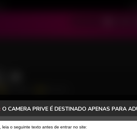
ivo
Cad
SOU MODELO
SOU USUÁRIO
la
9337 Seguidores
2806 Curtidas
:
O CAMERA PRIVE É DESTINADO APENAS PARA AD
, leia o seguinte texto antes de entrar no site: