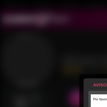
Mulheres ao Vivo
Transex ao Vivo
Homens ao Vivo
Transboys ao V
Mariana D
151 Avaliações
Último acesso: há 13 horas
AVISO
Desconectada
GERALMENTE ONLINE
Por favor
Sab
07h