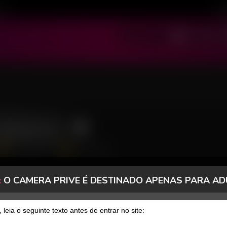
ivo
Cad
SOU MODELO
SOU USUÁRIO
elariva
8792 Seguidores
644 Curtidas
:
O CAMERA PRIVE É DESTINADO APENAS PARA AD
, leia o seguinte texto antes de entrar no site: