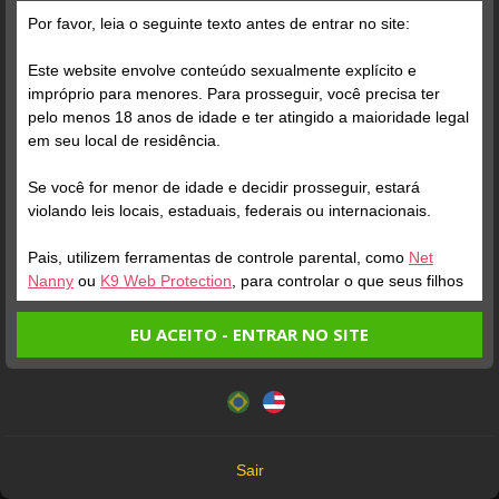
Por favor, leia o seguinte texto antes de entrar no site:
Posts
(180)
Fotos
(92)
Vídeos
(78)
Este website envolve conteúdo sexualmente explícito e
impróprio para menores. Para prosseguir, você precisa ter
pelo menos 18 anos de idade e ter atingido a maioridade legal
Grátis
em seu local de residência.
Se você for menor de idade e decidir prosseguir, estará
violando leis locais, estaduais, federais ou internacionais.
Pais, utilizem ferramentas de controle parental, como
Net
Nanny
ou
K9 Web Protection
, para controlar o que seus filhos
veem.
EU ACEITO - ENTRAR NO SITE
Verifique sua conta
Verifique sua conta
Entrando no site, você confirma a veracidade dos seguintes
Este website utiliza cookies e tecnologias semelhantes de
fatos:
acordo com nossa
Política de Privacidade
. Ao prosseguir
1
1
0:25
0:12
Tenho ao menos 18 anos de idade e sou maior de idade
você concorda com estes termos.
em meu local de residência.
OK
Não vou redistribuir nenhum conteúdo do website.
Sair
Não vou permitir que menores de idade acessem o