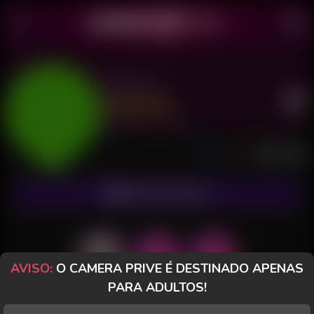
Maresia
Último acesso: há 7 minutos
Online
ASSINAR FANCLUB
AVISO:
O CAMERA PRIVE É DESTINADO APENAS
PARA ADULTOS!
POSTS
FANCLUB
PAGOS
AVALIAÇÕES