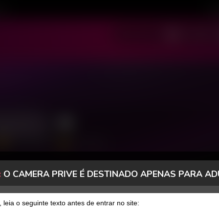
ivo
Cad
SOU MODELO
SOU USUÁRIO
aúcho
2123 Seguidores
529 Curtidas
:
O CAMERA PRIVE É DESTINADO APENAS PARA AD
FANCLUB
PAGOS
, leia o seguinte texto antes de entrar no site: