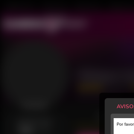
Mulheres ao Vivo
Transex ao Vivo
Homens ao Vivo
Transboys ao V
Maique G
288 Avaliações
Último acesso: há 3 horas
AVISO
Desconectado
POSTS
GERALMENTE ONLINE
Por favor
Sab
14h