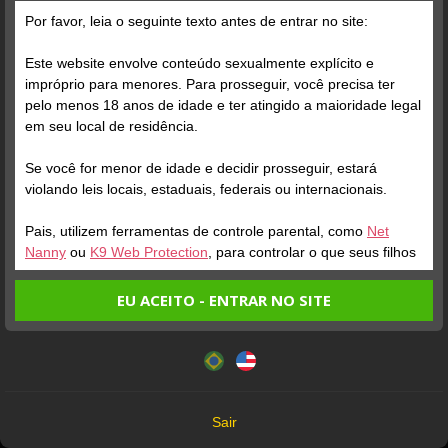
Por favor, leia o seguinte texto antes de entrar no site:
Grátis
Este website envolve conteúdo sexualmente explícito e
impróprio para menores. Para prosseguir, você precisa ter
pelo menos 18 anos de idade e ter atingido a maioridade legal
em seu local de residência.
Se você for menor de idade e decidir prosseguir, estará
violando leis locais, estaduais, federais ou internacionais.
Pais, utilizem ferramentas de controle parental, como
Net
Nanny
ou
K9 Web Protection
, para controlar o que seus filhos
veem.
EU ACEITO - ENTRAR NO SITE
Entrando no site, você confirma a veracidade dos seguintes
Este website utiliza cookies e tecnologias semelhantes de
fatos:
acordo com nossa
Política de Privacidade
. Ao prosseguir
Tenho ao menos 18 anos de idade e sou maior de idade
você concorda com estes termos.
em meu local de residência.
OK
Não vou redistribuir nenhum conteúdo do website.
Sair
Não vou permitir que menores de idade acessem o