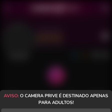
Lunna Vix
Último acesso: há 1 dia
Desconectada
AVISO:
O CAMERA PRIVE É DESTINADO APENAS
POSTS
FANCLUB
PAGOS
AVALIAÇÕES
PARA ADULTOS!
Posts
(7)
Fotos
(1)
Vídeos
(0)