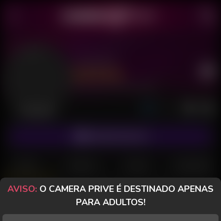
Luma 69
Último acesso: 18 de Junho de 2026
Desconectada
ASSINAR FANCLUB
POSTS
FANCLUB
PAGOS
AVALIAÇÕES
AVISO:
O CAMERA PRIVE É DESTINADO APENAS
Luma 69
PARA ADULTOS!
Desconectada