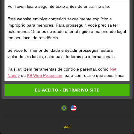
Por favor, leia o seguinte texto antes de entrar no site:
Este website envolve conteúdo sexualmente explícito e
impróprio para menores. Para prosseguir, você precisa ter
pelo menos 18 anos de idade e ter atingido a maioridade legal
em seu local de residência.
Se você for menor de idade e decidir prosseguir, estará
violando leis locais, estaduais, federais ou internacionais.
Foto Grátis
Pais, utilizem ferramentas de controle parental, como
Net
Nanny
ou
K9 Web Protection
, para controlar o que seus filhos
veem.
Verifique sua conta
EU ACEITO - ENTRAR NO SITE
Entrando no site, você confirma a veracidade dos seguintes
Este website utiliza cookies e tecnologias semelhantes de
fatos:
acordo com nossa
Política de Privacidade
. Ao prosseguir
Tenho ao menos 18 anos de idade e sou maior de idade
você concorda com estes termos.
em meu local de residência.
OK
Não vou redistribuir nenhum conteúdo do website.
Sair
1
Não vou permitir que menores de idade acessem o