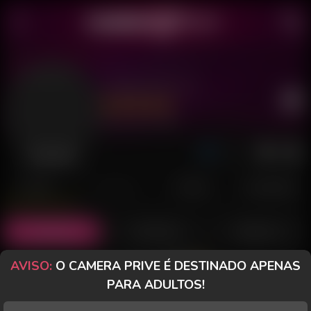
Lukas Hot 19
Último acesso: há 6 dias
Desconectado
POSTS
FANCLUB
PAGOS
AVALIAÇÕES
Posts
(30)
Fotos
(22)
Vídeos
(7)
AVISO:
O CAMERA PRIVE É DESTINADO APENAS
Grátis
PARA ADULTOS!