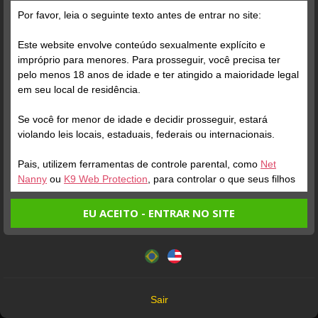
Por favor, leia o seguinte texto antes de entrar no site:
Este website envolve conteúdo sexualmente explícito e
impróprio para menores. Para prosseguir, você precisa ter
pelo menos 18 anos de idade e ter atingido a maioridade legal
Verifique sua conta
Verifique sua conta
em seu local de residência.
Se você for menor de idade e decidir prosseguir, estará
1
0:52
1
violando leis locais, estaduais, federais ou internacionais.
Pais, utilizem ferramentas de controle parental, como
Net
Nanny
ou
K9 Web Protection
, para controlar o que seus filhos
veem.
EU ACEITO - ENTRAR NO SITE
Entrando no site, você confirma a veracidade dos seguintes
Este website utiliza cookies e tecnologias semelhantes de
fatos:
acordo com nossa
Política de Privacidade
. Ao prosseguir
Verifique sua conta
Verifique sua conta
Tenho ao menos 18 anos de idade e sou maior de idade
você concorda com estes termos.
em meu local de residência.
1
1
1:35
0:07
OK
Não vou redistribuir nenhum conteúdo do website.
Sair
Não vou permitir que menores de idade acessem o