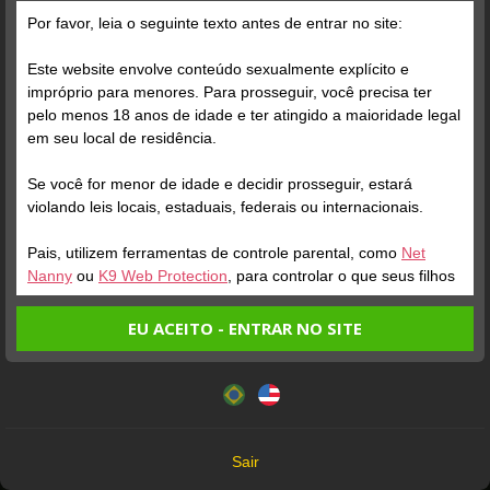
Por favor, leia o seguinte texto antes de entrar no site:
Este website envolve conteúdo sexualmente explícito e
impróprio para menores. Para prosseguir, você precisa ter
pelo menos 18 anos de idade e ter atingido a maioridade legal
em seu local de residência.
Se você for menor de idade e decidir prosseguir, estará
ONLINE
ENTRAR NA SALA
ONLINE
violando leis locais, estaduais, federais ou internacionais.
DEBBY BLOOM
Perfil
JENY 69
Perfil
Pais, utilizem ferramentas de controle parental, como
Net
Nanny
ou
K9 Web Protection
, para controlar o que seus filhos
veem.
EU ACEITO - ENTRAR NO SITE
Entrando no site, você confirma a veracidade dos seguintes
Este website utiliza cookies e tecnologias semelhantes de
fatos:
acordo com nossa
Política de Privacidade
. Ao prosseguir
Tenho ao menos 18 anos de idade e sou maior de idade
você concorda com estes termos.
em meu local de residência.
OK
Não vou redistribuir nenhum conteúdo do website.
Sair
Não vou permitir que menores de idade acessem o