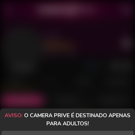
Luah
Último acesso: há 1 dia
Desconectada
POSTS
FANCLUB
PAGOS
AVALIAÇÕES
Posts
(64)
Fotos
(51)
Vídeos
(5)
AVISO:
O CAMERA PRIVE É DESTINADO APENAS
Grátis
PARA ADULTOS!