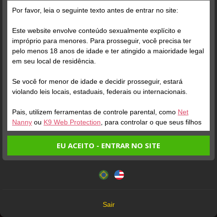
Por favor, leia o seguinte texto antes de entrar no site:
Este website envolve conteúdo sexualmente explícito e
impróprio para menores. Para prosseguir, você precisa ter
pelo menos 18 anos de idade e ter atingido a maioridade legal
em seu local de residência.
Se você for menor de idade e decidir prosseguir, estará
violando leis locais, estaduais, federais ou internacionais.
Pais, utilizem ferramentas de controle parental, como
Net
Nanny
ou
K9 Web Protection
, para controlar o que seus filhos
veem.
EU ACEITO - ENTRAR NO SITE
Entrando no site, você confirma a veracidade dos seguintes
Este website utiliza cookies e tecnologias semelhantes de
fatos:
acordo com nossa
Política de Privacidade
. Ao prosseguir
Verifique sua conta
Tenho ao menos 18 anos de idade e sou maior de idade
você concorda com estes termos.
em meu local de residência.
15
OK
Não vou redistribuir nenhum conteúdo do website.
Sair
Não vou permitir que menores de idade acessem o